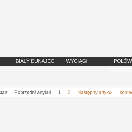
BIAŁY DUNAJEC
WYCIĄGI
POŁÓW
PSTRAG
start
Poprzedni artykuł
1
2
Następny artykuł
konie