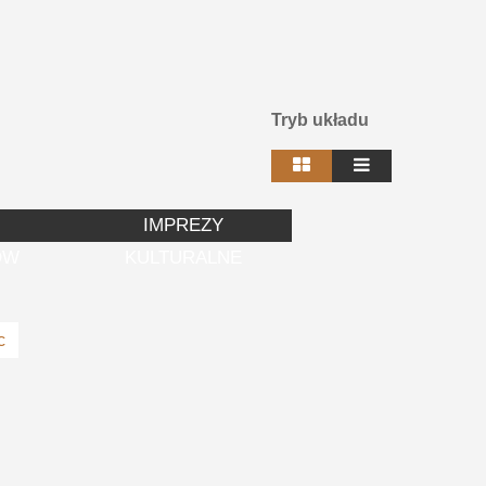
Tryb układu
IMPREZY
ÓW
KULTURALNE
c