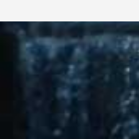
BIAŁY
DUNAJEC
Biały Dunajec
- wieś podhalańska połozona przy d
Na jej skraju znajdują się główne atrakcje Białeg
HISTORIA
Pierwsze informacje o
Białym Dunajcu
pochodzą z 
Dunajca
został wystawiony 15 lat później – 23 lute
Pierwszym sołtysem został kmieć Jędrzej Pawlik (p