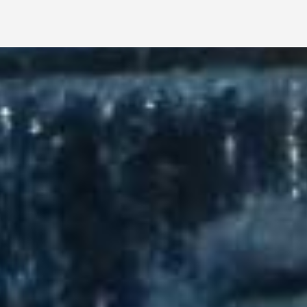
rodze "zakopiance" nad potokiem o tej samej nazwie.
o Dunajca - kompleksy
basenów termalnych
"
Termy Podhalańs
1564 r., w dokumentach królewskich podaje się, że jest to osad
go 1579 r.
ełnił funkcję zasadźcy wsi). Jego potomkowie za udział w wojn