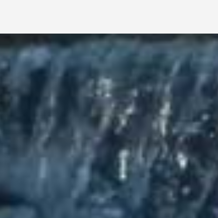
kie
" oraz "
Gorący Potok
".
a, w której żyje 6 kmieci. Akt lokacyjny
Białego
ach na kresach Rzeczypospolitej zostali